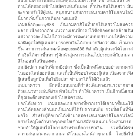
แบบเกมคาสิโนออนไลน์ที่คุณไม่สมควรพลาดมาเสนอแนะให้
ท่านได้ทดลองเข้าไปสมัครเล่นกันมอง ค้ำประกันได้เลยว่า มัน
จะช่วยปรับให้ผู้เล่น สนุกสนานกับการเล่นเกมคาสิโนออนไลน์
นี้มากเพิ่มขึ้นกว่าเดิมอย่างแน่แท้
เกมสล็อตpussy888 เป็นเกมคาสิโนที่บอกได้เลยว่าไม่สมควร
พลาด เนื่องจากด้วยแนวทางเล่นที่ยังคงไว้ซึ่งข้อตกลงคล้ายเดิม
แต่ว่าอาจจะเป็นไปได้ว่าจะมีการพัฒนาแบบอย่างเกมให้มีความ
น่าดึงดูดใจที่ผู้เล่นสามารถทำเงินได้ง่ายมากยิ่งกว่าเดิม เร็วมาก
ขึ้น จากการเล่นเกมสล็อตpussy888 ที่สำคัญผู้เล่นจะได้โอกาส
ทำเงินได้มากขึ้นหากรู้จักนำสูตรการเล่นอไปประยุกต์กับเกมคา
สิโนออนไลนืของตน
เกมยิงปลา ต่อกันที่เกมยิงปลา ซึ่งเป็นอีกหนึ่งแบบอย่างเกมคาสิ
โนออนไลน์ยอดนิยม และก็เป็นที่ชอบใจของผู้เล่น เนื่องจากเพีง
ผู้เล่นซื้อลูกปืนเพื่อไปยิงปลา ฆ่าปลาได้ก็ได้เงินแล้ว
เกมบาคาร่า อีกหนึ่งแบบเกมที่กำลังเดินทางมาแรงมากมาย
ด้วยแนวทางเล่นที่ง่าย ทำเงินเร็ว ทำให้บาคาร่า เป็นอีกหนึ่งเกม
ที่คุณจะต้องทดลองเข้าไปสมัครเล่น
บอกได้เลยว่า เกมแต่ละแบบอย่างที่พวกเราได้เอามาชี้แนะให้
ท่านได้ทดลองล้วนแต่เป็นเกมที่ได้รับความนยิม รวมทั้งเป็นที่พึง
พอใจ สำหรับผู้ที่อยากได้เข้ามาสมัครเล่นเกมคาสิโนออนไลน์
อย่างใหญ่โตถ้าหากคุณพอใจเข้ามาสมัครเล่นเกมก็จะสามารถ
ช่วยทำให้ผู้เล่นได้โอกาสสำหรับเพื่อการทำเงิน รวมทั้งได้รับ
ความสนุกสนานจากเกมคาสิโนออนไลน์ต่าๆกลุ่มนี้ โดยยิ่งไป